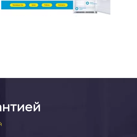
антией
й