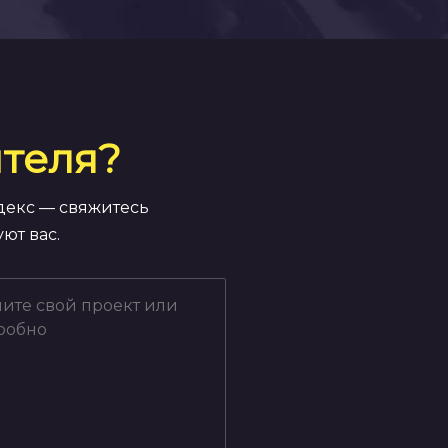
теля?
декс — свяжитесь
ют вас.