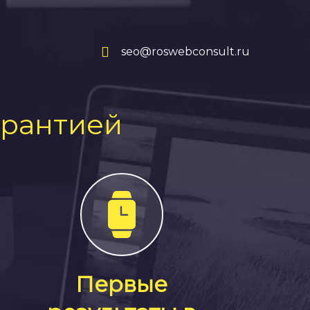
seo@roswebconsult.ru
арантией
Первые