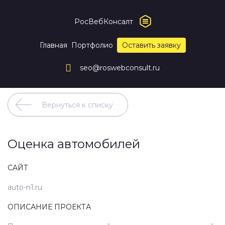
РосВебКонсалт
Главная
Портфолио
Оставить заявку
seo@roswebconsult.ru
Вернуться к списку
Оценка автомобилей
САЙТ
auto-n1.ru
ОПИСАНИЕ ПРОЕКТА